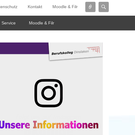
Connect
Search
tenschutz
Kontakt
Moodle & Filr
Service
Moodle & Filr