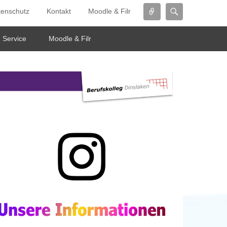
Connect
Search
tenschutz
Kontakt
Moodle & Filr
Service
Moodle & Filr