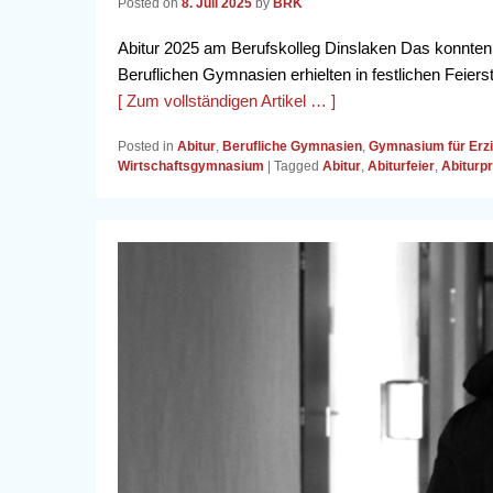
Posted on
8. Juli 2025
by
BRK
Abitur 2025 am Berufskolleg Dinslaken Das konnten wi
Beruflichen Gymnasien erhielten in festlichen Feier
[ Zum vollständigen Artikel … ]
Posted in
Abitur
,
Berufliche Gymnasien
,
Gymnasium für Erz
Wirtschaftsgymnasium
|
Tagged
Abitur
,
Abiturfeier
,
Abiturpr