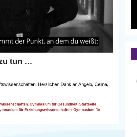
 zu tun …
swissenschaften. Herzlichen Dank an Angelo, Celina,
swissenschaften
,
Gymnasium für Gesundheit
,
Startseite
,
ymnasium für Erziehungswissenschaften
,
Gymnasium für