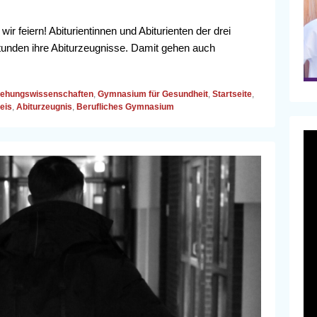
r feiern! Abiturientinnen und Abiturienten der drei
stunden ihre Abiturzeugnisse. Damit gehen auch
iehungswissenschaften
,
Gymnasium für Gesundheit
,
Startseite
,
eis
,
Abiturzeugnis
,
Berufliches Gymnasium