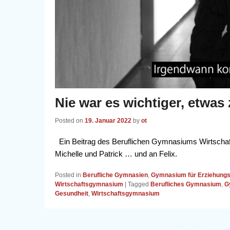
Nie war es wichtiger, etwas
Posted on
19. Januar 2022
by
ot
Ein Beitrag des Beruflichen Gymnasiums Wirtschaft
Michelle und Patrick … und an Felix.
Posted in
Berufliche Gymnasien
,
Gymnasium für Erziehung
Wirtschaftsgymnasium
|
Tagged
Berufliches Gymnasium
,
G
Gesundheit
,
Wirtschaftsgymnasium