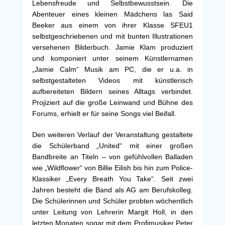
Lebensfreude und Selbstbewusstsein. Die
Abenteuer eines kleinen Mädchens las Said
Beeker aus einem von ihrer Klasse SFEU1
selbstgeschriebenen und mit bunten Illustrationen
versehenen Bilderbuch. Jamie Klam produziert
und komponiert unter seinem Künstlernamen
„Jamie Calm“ Musik am PC, die er u.a. in
selbstgestalteten Videos mit künstlerisch
aufbereiteten Bildern seines Alltags verbindet.
Projiziert auf die große Leinwand und Bühne des
Forums, erhielt er für seine Songs viel Beifall.
Den weiteren Verlauf der Veranstaltung gestaltete
die Schülerband „United“ mit einer großen
Bandbreite an Titeln – von gefühlvollen Balladen
wie „Wildflower“ von Billie Eilish bis hin zum Police-
Klassiker „Every Breath You Take“. Seit zwei
Jahren besteht die Band als AG am Berufskolleg.
Die Schülerinnen und Schüler probten wöchentlich
unter Leitung von Lehrerin Margit Holl, in den
letzten Monaten sogar mit dem Profimusiker Peter