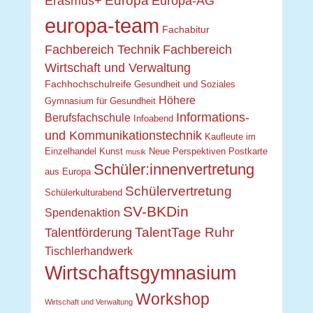
Europa
Erasmus+
Europa-AG
europa-team
Fachabitur
Fachbereich Technik
Fachbereich
Wirtschaft und Verwaltung
Fachhochschulreife
Gesundheit und Soziales
Höhere
Gymnasium für Gesundheit
Informations-
Berufsfachschule
Infoabend
und Kommunikationstechnik
Kaufleute im
Einzelhandel
Kunst
Neue Perspektiven
Postkarte
musik
Schüler:innenvertretung
aus Europa
Schülervertretung
Schülerkulturabend
SV-BKDin
Spendenaktion
TalentTage Ruhr
Talentförderung
Tischlerhandwerk
Wirtschaftsgymnasium
Workshop
Wirtschaft und Verwaltung