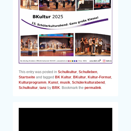
This entry was posted in
Schulkultur
,
Schulleben
,
Startseite
and tagged
BK Kultur
,
BKultur
,
Kultur-Format
,
Kulturprogramm
,
Kunst
,
musik
,
Schülerkulturabend
,
Schulkultur
,
tanz
by
BRK
. Bookmark the
permalink
.