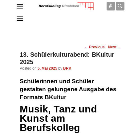
Connect
Searc
Berufskolleg Dinslaken
Schule der Sekundarstufe II des Kreises Wesel
Post
←
Previous
Next
→
navigation
13. Schülerkulturabend: BKultur
2025
Posted on
5. Mai 2025
by
BRK
Schülerinnen und Schüler
gestalten gelungene Ausgabe des
Formats BKultur
Musik, Tanz und
Kunst am
Berufskolleg