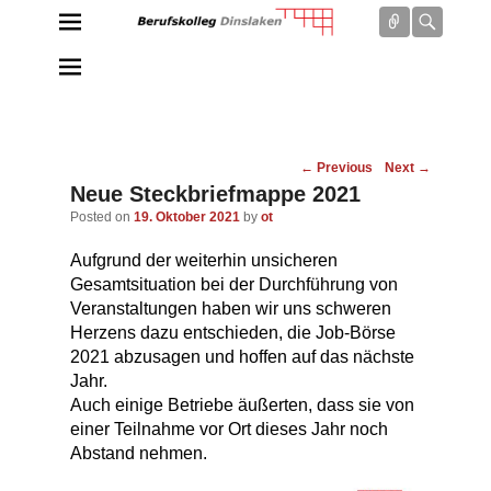
Connect
Searc
Berufskolleg Dinslaken
Schule der Sekundarstufe II des Kreises Wesel
Post
←
Previous
Next
→
navigation
Neue Steckbriefmappe 2021
Posted on
19. Oktober 2021
by
ot
Aufgrund der weiterhin unsicheren
Gesamtsituation bei der Durchführung von
Veranstaltungen haben wir uns schweren
Herzens dazu entschieden, die Job-Börse
2021 abzusagen und hoffen auf das nächste
Jahr.
Auch einige Betriebe äußerten, dass sie von
einer Teilnahme vor Ort dieses Jahr noch
Abstand nehmen.