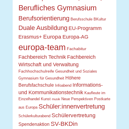
Berufliches Gymnasium
Berufsorientierung
Berufsschule
BKultur
Duale Ausbildung
EU-Programm
Europa
Erasmus+
Europa-AG
europa-team
Fachabitur
Fachbereich Technik
Fachbereich
Wirtschaft und Verwaltung
Fachhochschulreife
Gesundheit und Soziales
Höhere
Gymnasium für Gesundheit
Informations-
Berufsfachschule
Infoabend
und Kommunikationstechnik
Kaufleute im
Einzelhandel
Kunst
Neue Perspektiven
Postkarte
musik
Schüler:innenvertretung
aus Europa
Schülervertretung
Schülerkulturabend
SV-BKDin
Spendenaktion