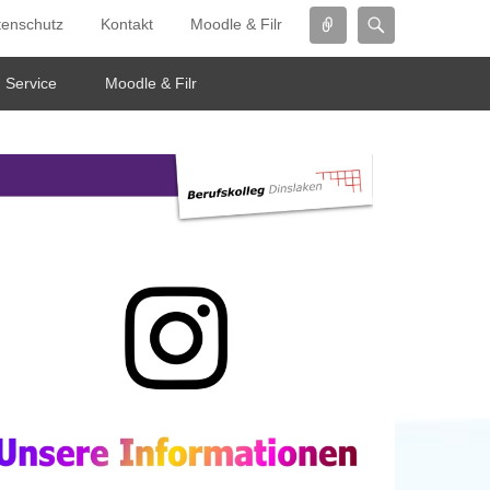
Connect
Search
tenschutz
Kontakt
Moodle & Filr
Service
Moodle & Filr