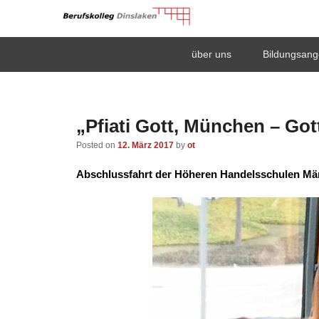
Berufskolleg Dinsla
Primary
Skip
Skip
über uns
Bildungsang
menu
to
to
Schule der Sekundarstufe II des Kreises Wesel
primary
secondary
content
content
„Pfiati Gott, München – Got
Posted on
12. März 2017
by
ot
Abschlussfahrt der Höheren Handelsschulen Mä