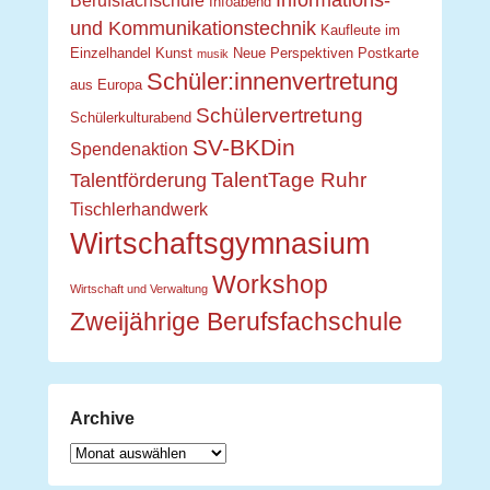
Informations-
Berufsfachschule
Infoabend
und Kommunikationstechnik
Kaufleute im
Einzelhandel
Kunst
Neue Perspektiven
Postkarte
musik
Schüler:innenvertretung
aus Europa
Schülervertretung
Schülerkulturabend
SV-BKDin
Spendenaktion
TalentTage Ruhr
Talentförderung
Tischlerhandwerk
Wirtschaftsgymnasium
Workshop
Wirtschaft und Verwaltung
Zweijährige Berufsfachschule
Archive
Archive