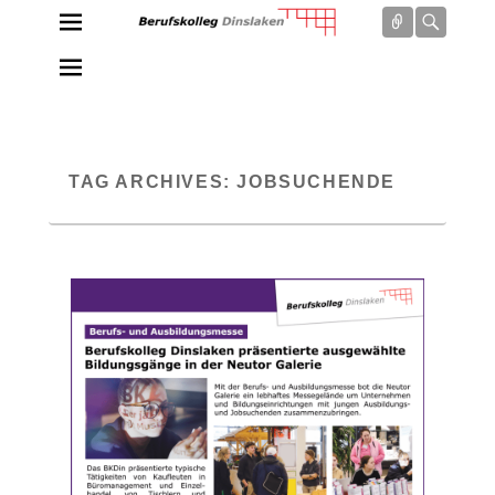
Connect
Searc
Berufskolleg Dinslaken
Schule der Sekundarstufe II des Kreises Wesel
TAG ARCHIVES:
JOBSUCHENDE