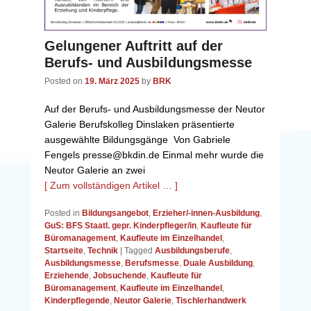
Gelungener Auftritt auf der
Berufs- und Ausbildungsmesse
Posted on
19. März 2025
by
BRK
Auf der Berufs- und Ausbildungsmesse der Neutor
Galerie Berufskolleg Dinslaken präsentierte
ausgewählte Bildungsgänge Von Gabriele
Fengels presse@bkdin.de Einmal mehr wurde die
Neutor Galerie an zwei
[ Zum vollständigen Artikel … ]
Posted in
Bildungsangebot
,
Erzieher/-innen-Ausbildung
,
GuS: BFS Staatl. gepr. Kinderpfleger/in
,
Kaufleute für
Büromanagement
,
Kaufleute im Einzelhandel
,
Startseite
,
Technik
|
Tagged
Ausbildungsberufe
,
Ausbildungsmesse
,
Berufsmesse
,
Duale Ausbildung
,
Erziehende
,
Jobsuchende
,
Kaufleute für
Büromanagement
,
Kaufleute im Einzelhandel
,
Kinderpflegende
,
Neutor Galerie
,
Tischlerhandwerk