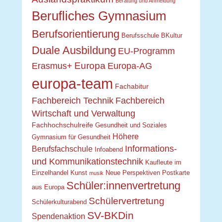
Beratung und Anmeldung
Berufliches Gymnasium
Berufsorientierung
Berufsschule
BKultur
Duale Ausbildung
EU-Programm
Europa
Erasmus+
Europa-AG
europa-team
Fachabitur
Fachbereich Technik
Fachbereich
Wirtschaft und Verwaltung
Fachhochschulreife
Gesundheit und Soziales
Höhere
Gymnasium für Gesundheit
Informations-
Berufsfachschule
Infoabend
und Kommunikationstechnik
Kaufleute im
Einzelhandel
Kunst
Neue Perspektiven
Postkarte
musik
Schüler:innenvertretung
aus Europa
Schülervertretung
Schülerkulturabend
SV-BKDin
Spendenaktion