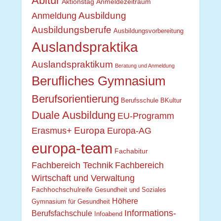
Abitur
Aktionstag
Anmeldezeitraum
Ausbildung
Anmeldung
Ausbildungsberufe
Ausbildungsvorbereitung
Auslandspraktika
Auslandspraktikum
Beratung und Anmeldung
Berufliches Gymnasium
Berufsorientierung
Berufsschule
BKultur
Duale Ausbildung
EU-Programm
Europa
Erasmus+
Europa-AG
europa-team
Fachabitur
Fachbereich Technik
Fachbereich
Wirtschaft und Verwaltung
Fachhochschulreife
Gesundheit und Soziales
Höhere
Gymnasium für Gesundheit
Informations-
Berufsfachschule
Infoabend