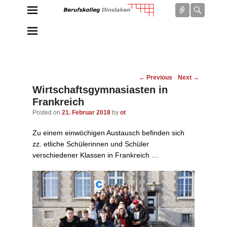
Connect
Searc
Berufskolleg Dinslaken
Schule der Sekundarstufe II des Kreises Wesel
Post
←
Previous
Next
→
navigation
Wirtschaftsgymnasiasten in
Frankreich
Posted on
21. Februar 2018
by
ot
Zu einem einwöchigen Austausch befinden sich
zz. etliche Schülerinnen und Schüler
verschiedener Klassen in Frankreich …