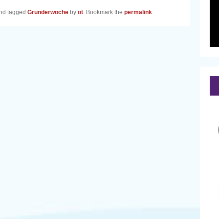
nd tagged
Gründerwoche
by
ot
. Bookmark the
permalink
.