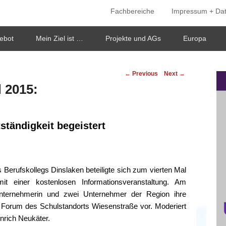
Fachbereiche
Impressum + Da
ken
ebot
Mein Ziel ist …
Projekte und AGs
Europa
Post
←
Previous
Next
→
navigation
 2015:
ständigkeit begeistert
 Berufskollegs Dinslaken beteiligte sich zum vierten Mal
t einer kostenlosen Informationsveranstaltung. Am
nternehmerin und zwei Unternehmer der Region ihre
 Forum des Schulstandorts Wiesenstraße vor. Moderiert
inrich Neukäter.