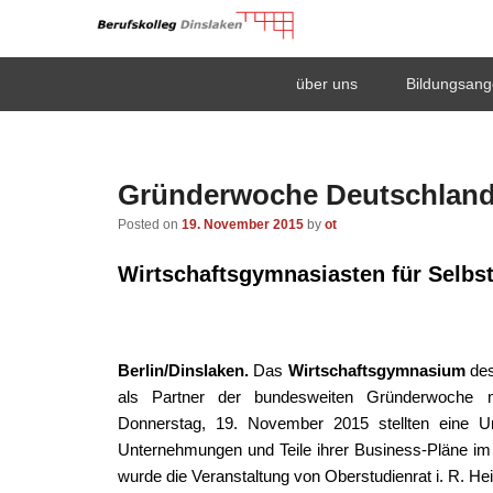
Berufskolleg Dinsla
Primary
Skip
Skip
über uns
Bildungsang
menu
to
to
Schule der Sekundarstufe II des Kreises Wesel
primary
secondary
content
content
Gründerwoche Deutschland
Posted on
19. November 2015
by
ot
Wirtschaftsgymnasiasten für Selbst
Berlin/Dinslaken.
Das
Wirtschaftsgymnasium
des
als Partner der bundesweiten Gründerwoche mi
Donnerstag, 19. November 2015 stellten eine U
Unternehmungen und Teile ihrer Business-Pläne im
wurde die Veranstaltung von Oberstudienrat i. R. He