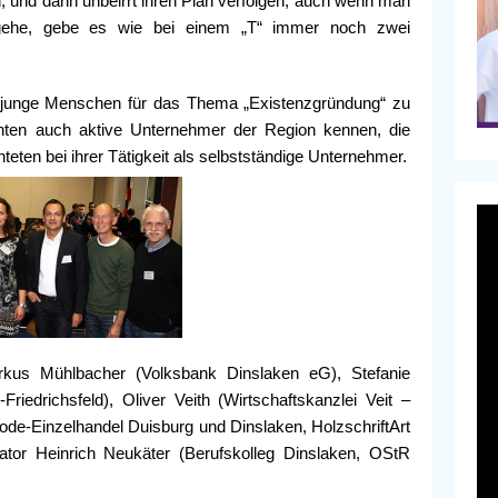
n, und dann unbeirrt ihren Plan verfolgen; auch wenn man
gehe, gebe es wie bei einem „T“ immer noch zwei
, junge Menschen für das Thema „Existenzgründung“ zu
rnten auch aktive Unternehmer der Region kennen, die
hteten bei ihrer Tätigkeit als selbstständige Unternehmer.
, Markus Mühlbacher (Volksbank Dinslaken eG), Stefanie
riedrichsfeld), Oliver Veith (Wirtschaftskanzlei Veit –
ode-Einzelhandel Duisburg und Dinslaken, HolzschriftArt
tor Heinrich Neukäter (Berufskolleg Dinslaken, OStR