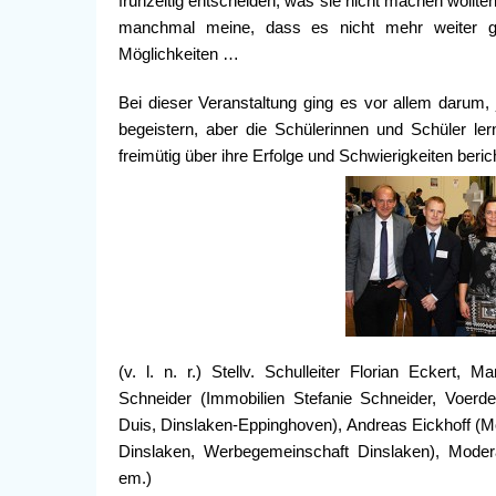
frühzeitig entscheiden, was sie nicht machen wollte
manchmal meine, dass es nicht mehr weiter 
Möglichkeiten …
Bei dieser Veranstaltung ging es vor allem darum
begeistern, aber die Schülerinnen und Schüler le
freimütig über ihre Erfolge und Schwierigkeiten beric
(v. l. n. r.) Stellv. Schulleiter Florian Eckert
Schneider (Immobilien Stefanie Schneider, Voerde-F
Duis, Dinslaken-Eppinghoven), Andreas Eickhoff (M
Dinslaken, Werbegemeinschaft Dinslaken), Modera
em.)