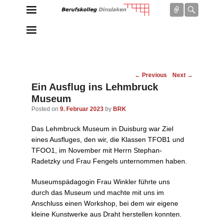
Connect
Searc
Berufskolleg Dinslaken
Schule der Sekundarstufe II des Kreises Wesel
Post
←
Previous
Next
→
navigation
Ein Ausflug ins Lehmbruck
Museum
Posted on
9. Februar 2023
by
BRK
Das Lehmbruck Museum in Duisburg war Ziel
eines Ausfluges, den wir, die Klassen TFOB1 und
TFOO1, im November mit Herrn Stephan-
Radetzky und Frau Fengels unternommen haben.
Museumspädagogin Frau Winkler führte uns
durch das Museum und machte mit uns im
Anschluss einen Workshop, bei dem wir eigene
kleine Kunstwerke aus Draht herstellen konnten.