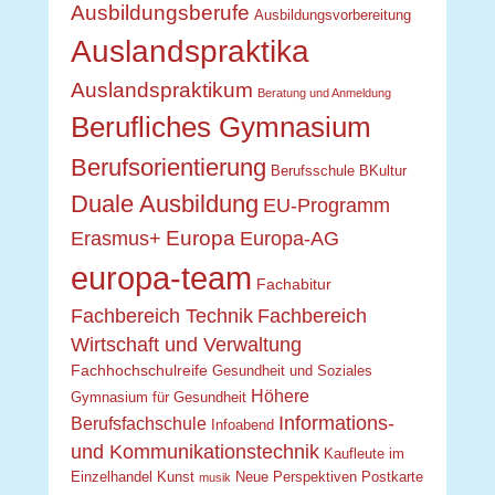
Ausbildungsberufe
Ausbildungsvorbereitung
Auslandspraktika
Auslandspraktikum
Beratung und Anmeldung
Berufliches Gymnasium
Berufsorientierung
Berufsschule
BKultur
Duale Ausbildung
EU-Programm
Europa
Erasmus+
Europa-AG
europa-team
Fachabitur
Fachbereich Technik
Fachbereich
Wirtschaft und Verwaltung
Fachhochschulreife
Gesundheit und Soziales
Höhere
Gymnasium für Gesundheit
Informations-
Berufsfachschule
Infoabend
und Kommunikationstechnik
Kaufleute im
Einzelhandel
Kunst
Neue Perspektiven
Postkarte
musik