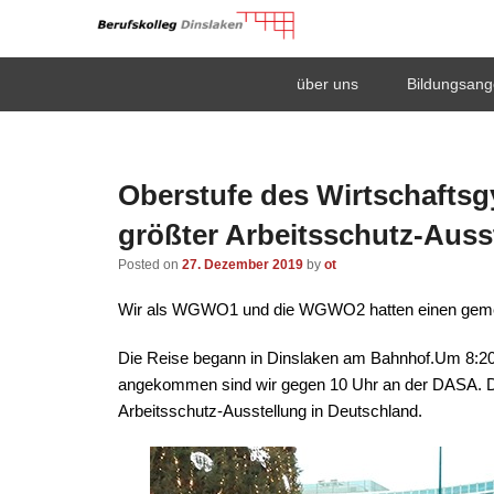
Berufskolleg Dinsla
Primary
Skip
Skip
über uns
Bildungsang
menu
to
to
Schule der Sekundarstufe II des Kreises Wesel
primary
secondary
content
content
Oberstufe des Wirtschafts
größter Arbeitsschutz-Auss
Posted on
27. Dezember 2019
by
ot
Wir als WGWO1 und die WGWO2 hatten einen geme
Die Reise begann in Dinslaken am Bahnhof.Um 8:2
angekommen sind wir gegen 10 Uhr an der DASA. D
Arbeitsschutz-Ausstellung in Deutschland.