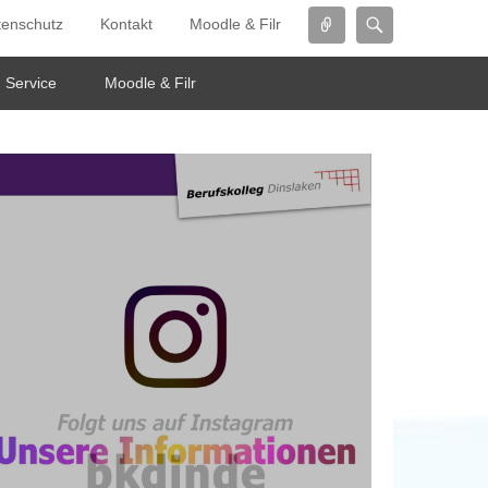
Connect
Search
tenschutz
Kontakt
Moodle & Filr
Service
Moodle & Filr