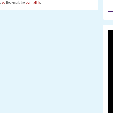
y
ot
. Bookmark the
permalink
.