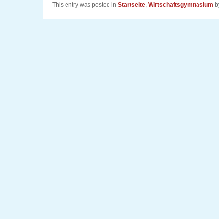
This entry was posted in
Startseite
,
Wirtschaftsgymnasium
b