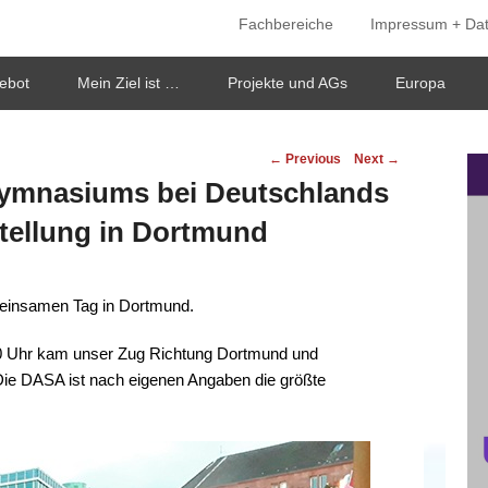
Fachbereiche
Impressum + Da
ken
ebot
Mein Ziel ist …
Projekte und AGs
Europa
Post
←
Previous
Next
→
navigation
gymnasiums bei Deutschlands
tellung in Dortmund
insamen Tag in Dortmund.
0 Uhr kam unser Zug Richtung Dortmund und
ie DASA ist nach eigenen Angaben die größte