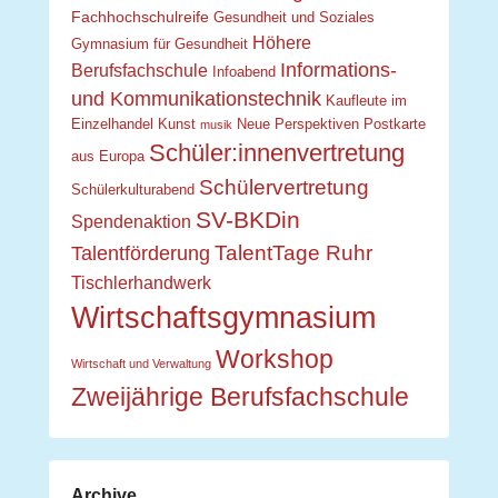
Fachhochschulreife
Gesundheit und Soziales
Höhere
Gymnasium für Gesundheit
Informations-
Berufsfachschule
Infoabend
und Kommunikationstechnik
Kaufleute im
Einzelhandel
Kunst
Neue Perspektiven
Postkarte
musik
Schüler:innenvertretung
aus Europa
Schülervertretung
Schülerkulturabend
SV-BKDin
Spendenaktion
TalentTage Ruhr
Talentförderung
Tischlerhandwerk
Wirtschaftsgymnasium
Workshop
Wirtschaft und Verwaltung
Zweijährige Berufsfachschule
Archive