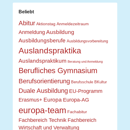
Beliebt
Abitur
Aktionstag
Anmeldezeitraum
Ausbildung
Anmeldung
Ausbildungsberufe
Ausbildungsvorbereitung
Auslandspraktika
Auslandspraktikum
Beratung und Anmeldung
Berufliches Gymnasium
Berufsorientierung
Berufsschule
BKultur
Duale Ausbildung
EU-Programm
Europa
Erasmus+
Europa-AG
europa-team
Fachabitur
Fachbereich Technik
Fachbereich
Wirtschaft und Verwaltung