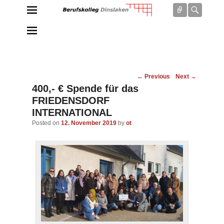
Connect
Searc
Berufskolleg Dinslaken
Schule der Sekundarstufe II des Kreises Wesel
Post
←
Previous
Next
→
navigation
400,- € Spende für das
FRIEDENSDORF
INTERNATIONAL
Posted on
12. November 2019
by
ot